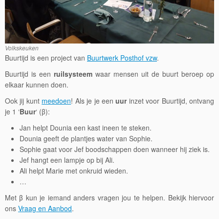
Volkskeuken
Buurtijd is een project van
Buurtwerk Posthof vzw
.
Buurtijd is een
ruilsysteem
waar mensen uit de buurt beroep op
elkaar kunnen doen.
Ook jij kunt
meedoen
! Als je je een
uur
inzet voor Buurtijd, ontvang
je 1 ‘
Buur
‘ (β):
Jan helpt Dounia een kast ineen te steken.
Dounia geeft de plantjes water van Sophie.
Sophie gaat voor Jef boodschappen doen wanneer hij ziek is.
Jef hangt een lampje op bij Ali.
Ali helpt Marie met onkruid wieden.
…
Met β kun je iemand anders vragen jou te helpen. Bekijk hiervoor
ons
Vraag en Aanbod
.