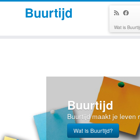
Buurtijd
Wat is Buurti
Skip
to
content
Buurtijd
Buurtijd maakt je leven rijker!
Wat is Buurtijd?