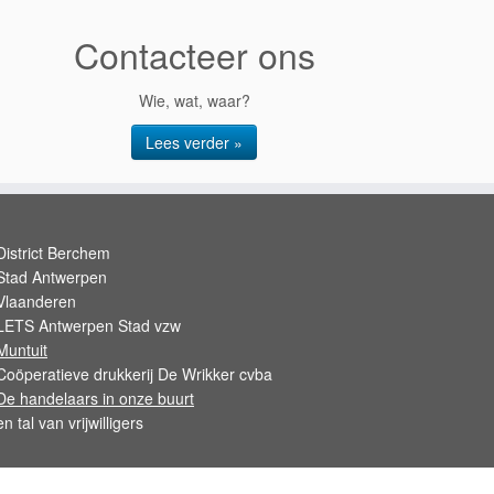
Contacteer ons
Wie, wat, waar?
Lees verder »
District Berchem
Stad Antwerpen
Vlaanderen
LETS Antwerpen Stad vzw
Muntuit
Coöperatieve drukkerij De Wrikker cvba
De handelaars in onze buurt
en tal van vrijwilligers