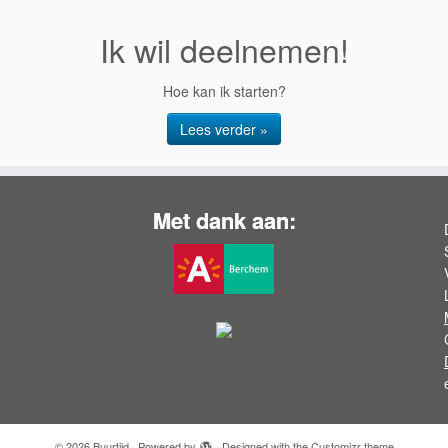
Ik wil deelnemen!
Hoe kan ik starten?
Lees verder »
Met dank aan:
·
© 2026
Buurtijd
·
Powered by
·
Designed with the
Customizr theme
·